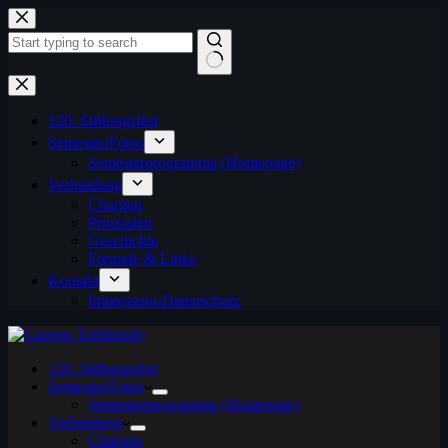
Zum
Inhalt
springen
Keine
Ergebnisse
120. Stiftungsfest
Semester/Fotos
Semesterprogramme (Homepage)
Verbindung
Chargen
Prinzipien
Geschichte
Freunde & Links
Kontakt
Impressum-Datenschutz
120. Stiftungsfest
Semester/Fotos
Semesterprogramme (Homepage)
Verbindung
Chargen