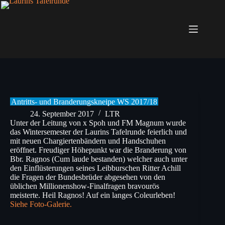
Zum
Inhalt
springen
Antritts- und Branderungskneipe WS 2017/18
24. September 2017
LTR
Unter der Leitung von x Spoh und FM Magnum wurde
das Wintersemester der Laurins Tafelrunde feierlich und
mit neuen Chargiertenbändern und Handschuhen
eröffnet. Freudiger Höhepunkt war die Branderung von
Bbr. Ragnos (Cum laude bestanden) welcher auch unter
den Einflüsterungen seines Leibburschen Ritter Achill
die Fragen der Bundesbrüder abgesehen von den
üblichen Millionenshow-Finalfragen bravourös
meisterte. Heil Ragnos! Auf ein langes Coleurleben!
Siehe Foto-Galerie.