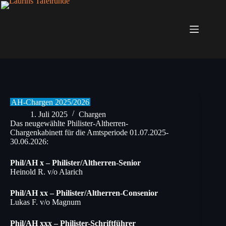
Zum
Inhalt
springen
AH-Chargen 2025/2026
1. Juli 2025
Chargen
Das neugewählte Philister-Altherren-
Chargenkabinett für die Amtsperiode 01.07.2025-
30.06.2026:
Phil/AH x – Philister/Altherren-Senior
Heinold R. v/o Alarich
Phil/AH xx – Philister/Altherren-Consenior
Lukas F. v/o Magnum
Phil/AH xxx – Philister-Schriftführer