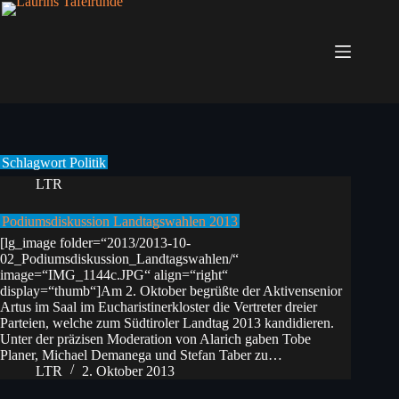
Zum
Inhalt
springen
Schlagwort
Politik
LTR
Podiumsdiskussion Landtagswahlen 2013
[lg_image folder=“2013/2013-10-
02_Podiumsdiskussion_Landtagswahlen/“
image=“IMG_1144c.JPG“ align=“right“
display=“thumb“]Am 2. Oktober begrüßte der Aktivensenior
Artus im Saal im Eucharistinerkloster die Vertreter dreier
Parteien, welche zum Südtiroler Landtag 2013 kandidieren.
Unter der präzisen Moderation von Alarich gaben Tobe
Planer, Michael Demanega und Stefan Taber zu…
LTR
2. Oktober 2013